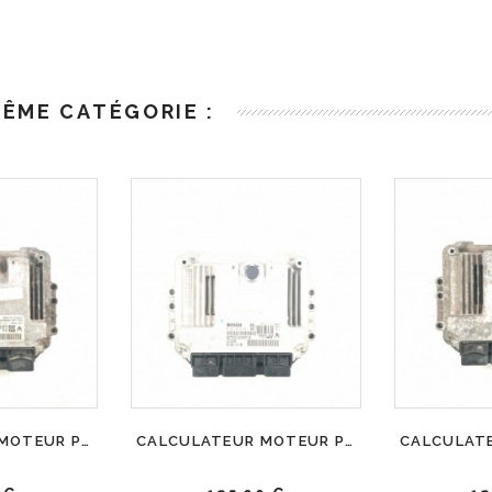
MÊME CATÉGORIE :
CALCULATEUR MOTEUR PEUGEOT 206 1.4 HDI BOSCH, 0 281 012 525, 96 613 763 80, 0281012525, 9661376380, EDC16C34
CALCULATEUR MOTEUR PEUGEOT 307 1.6 HDI BOSCH, 0 281 013 331, 96 622 131 80, 0281013331, 9662213180, 9653958980, EDC16C34