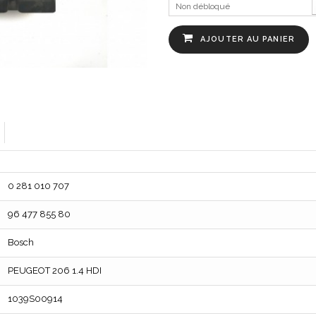
Non débloqué
AJOUTER AU PANIER
0 281 010 707
96 477 855 80
Bosch
PEUGEOT 206 1.4 HDI
1039S00914