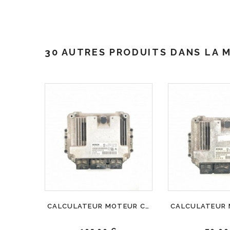
30 AUTRES PRODUITS DANS LA 
CALCULATEUR MOTEUR CITROEN BERLINGO PEUGEOT PARTNER 1.6 HDI BOSCH, 0 281 012 619, 96 610 329 80, 0281012619, 9661032980, 9653958980, EDC16C34