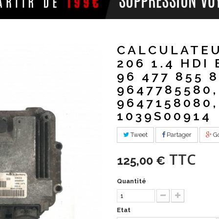
CALCULATE
206 1.4 HDI 
96 477 855 
9647785580,
9647158080,
1039S00914
Tweet
Partager
Go
TTC
125,00 €
Quantité
Etat