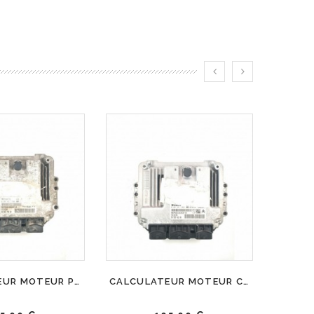
CALCULATEUR MOTEUR PEUGEOT 207 1.4 HDI BOSCH, 0 281 012 526, 96 617 286 80, 0281012526, 9661728680, 9657699480, EDC16C34, 1039S08900
CALCULATEUR MOTEUR CITROEN PEUGEOT 1.6 HDI BOSCH, 0 281 011 863, 96 617 733 80, 0281011863, 9661773380, 9653958980, EDC16C34